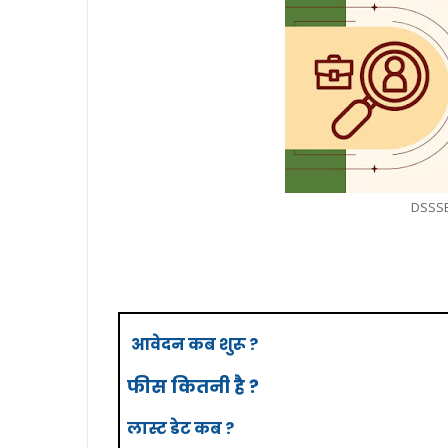
DSSSB
आवेदन कब शुरू ?
फीस कितनी है ?
लास्ट
डेट
कब ?