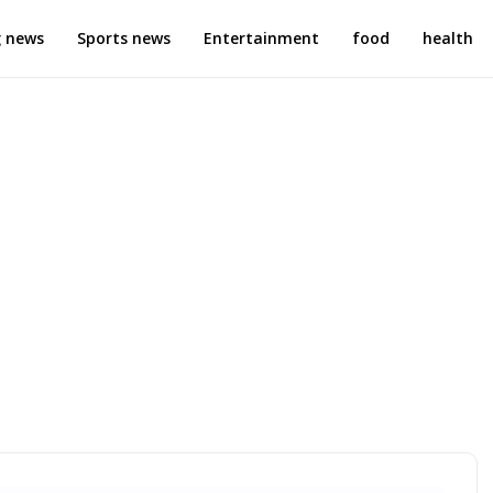
g news
Sports news
Entertainment
food
health