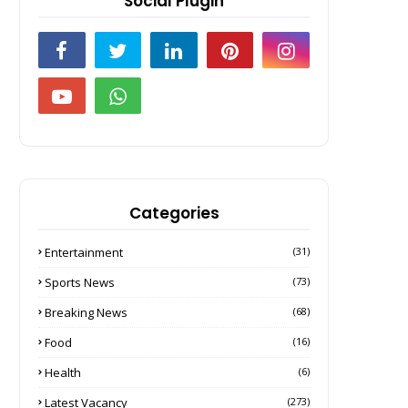
Social Plugin
Categories
Entertainment
(31)
Sports News
(73)
Breaking News
(68)
Food
(16)
Health
(6)
Latest Vacancy
(273)