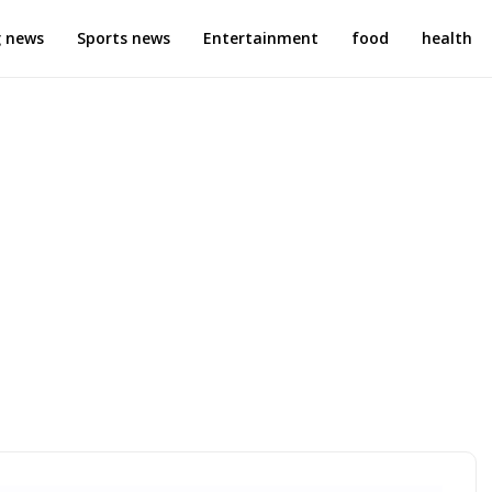
g news
Sports news
Entertainment
food
health