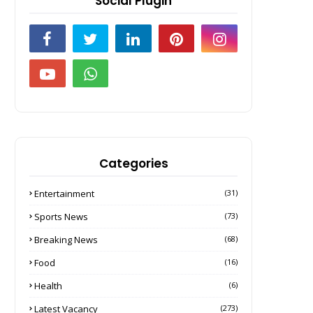
Social Plugin
Categories
Entertainment
(31)
Sports News
(73)
Breaking News
(68)
Food
(16)
Health
(6)
Latest Vacancy
(273)