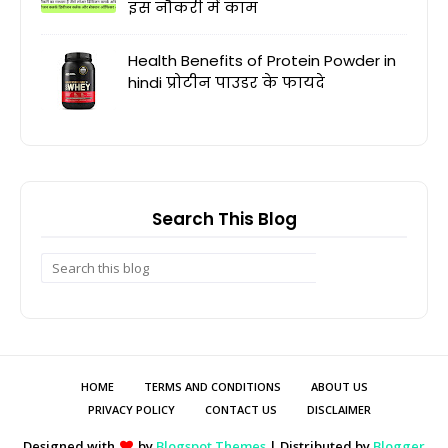
इस नौकरी में काम
Health Benefits of Protein Powder in
hindi प्रोटीन पाउडर के फायदे
Search This Blog
HOME
TERMS AND CONDITIONS
ABOUT US
PRIVACY POLICY
CONTACT US
DISCLAIMER
Designed with
by
Blogspot Themes
| Distributed by
Blogger