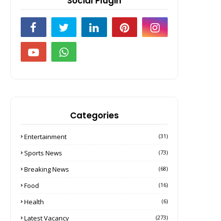
Social Plugin
Categories
Entertainment
(31)
Sports News
(73)
Breaking News
(68)
Food
(16)
Health
(6)
Latest Vacancy
(273)