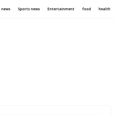
g news
Sports news
Entertainment
food
health