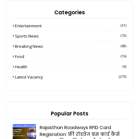
Categories
Entertainment
(31)
Sports News
(73)
Breaking News
(68)
Food
(16)
Health
(6)
Latest Vacancy
(273)
Popular Posts
Rajasthan Roadways RFID Card
Regisration: फ्री रोडवेज बस कार्ड कैसे